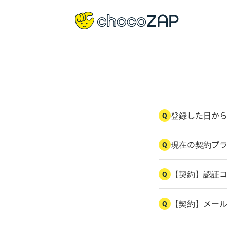
登録した日か
Q
現在の契約プ
Q
【契約】認証
Q
【契約】メー
Q