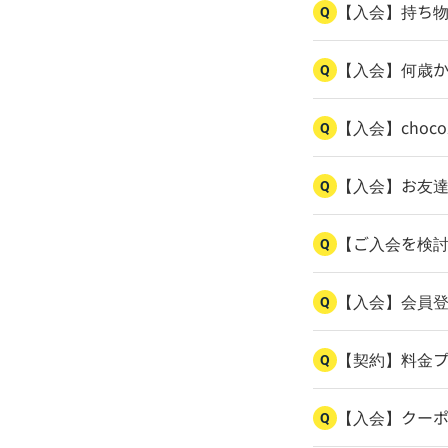
【入会】持ち
Q
【入会】何歳
Q
【入会】cho
Q
【入会】お友
Q
【ご入会を検
Q
【入会】会員
Q
【契約】料金
Q
【入会】クー
Q