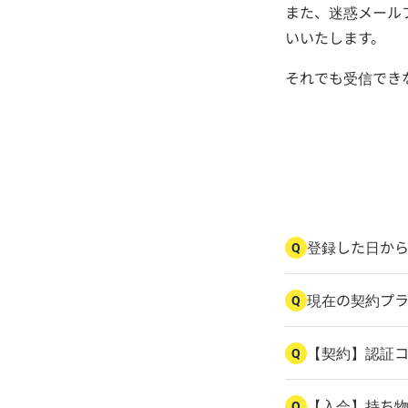
また、迷惑メール
いいたします。
それでも受信でき
登録した日か
Q
現在の契約プ
Q
【契約】認証
Q
【入会】持ち
Q