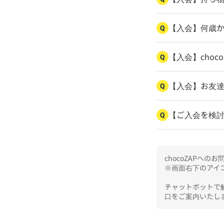
【入会】何歳
Q
【入会】cho
Q
【入会】お友
Q
【ご入会を検
Q
chocoZAPへ
※画面右下のアイコ
チャットボットで
口をご案内いたし