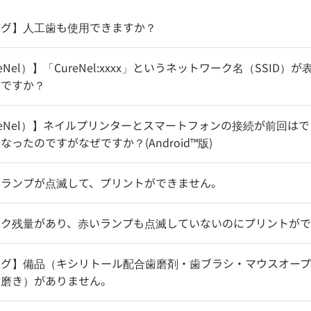
ング】人工歯も使用できますか？
eNel）】「CureNel:xxxx」というネットワーク名（SSID
いですか？
reNel）】ネイルプリンターとスマートフォンの接続が前回は
ったのですがなぜですか？(Android™版)
いランプが点滅して、プリントができません。
ンク残量があり、赤いランプも点滅していないのにプリントが
ング】備品（キシリトール配合歯磨剤・歯ブラシ・マウスオー
歯磨き）がありません。