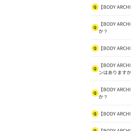
【BODY ARC
Q
【BODY AR
Q
か？
【BODY AR
Q
【BODY ARC
Q
ンはあります
【BODY ARC
Q
か？
【BODY ARC
Q
【BODY AR
Q