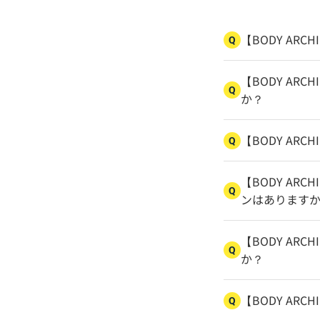
【BODY ARC
Q
【BODY AR
Q
か？
【BODY AR
Q
【BODY ARC
Q
ンはあります
【BODY ARC
Q
か？
【BODY ARC
Q