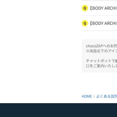
【BODY AR
Q
【BODY AR
Q
chocoZAPへ
※画面右下のアイコ
チャットボットで
口をご案内いたし
HOME
よくある質