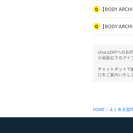
【BODY AR
Q
【BODY AR
Q
chocoZAPへ
※画面右下のアイコ
チャットボットで
口をご案内いたし
HOME
よくある質