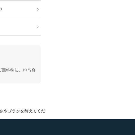
？
ご回答後に、担当窓
キ）の料金やプランを教えてください。