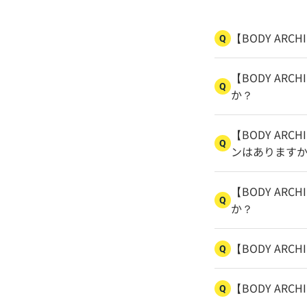
【BODY ARC
Q
【BODY AR
Q
か？
【BODY ARC
Q
ンはあります
【BODY ARC
Q
か？
【BODY ARC
Q
【BODY AR
Q