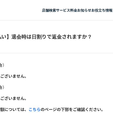
店舗検索
サービス
料金
お知らせ
お役立ち情報
払い】退会時は日割りで返金されますか？
合〉
はございません。
合〉
はございません。
金額については、
こちら
のページの下部をご確認ください。