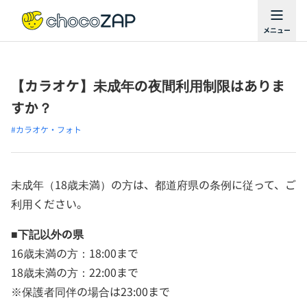
【カラオケ】未成年の夜間利用制限はありま
すか？
#カラオケ・フォト
未成年（18歳未満）の方は、都道府県の条例に従って、ご
利用ください。
■下記以外の県
16歳未満の方：18:00まで
18歳未満の方：22:00まで
※保護者同伴の場合は23:00まで