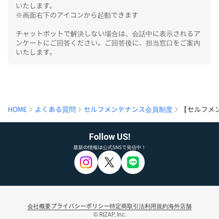
いたします。

※画面右下のアイコンから起動できます

チャットボットで解決しない場合は、会話中に表示されるア
ンケートにご回答ください。ご回答後に、担当窓口をご案内
いたします。
HOME
よくある質問
セルフメンテナンス会員制度
【セルフメ
Follow US!
最新の情報は公式SNSで発信中！
会社概要
プライバシーポリシー
特定商取引法
利用規約
海外店舗
© RIZAP, Inc.