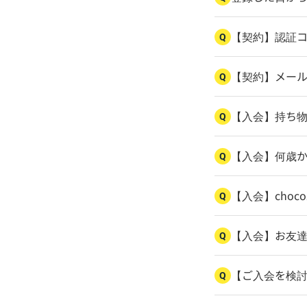
【契約】認証
Q
【契約】メー
Q
【入会】持ち
Q
【入会】何歳
Q
【入会】cho
Q
【入会】お友
Q
【ご入会を検
Q