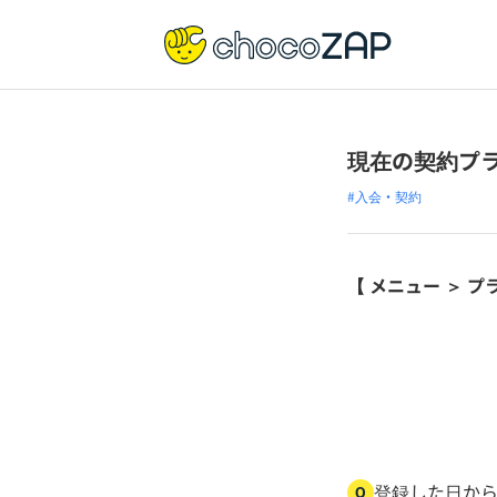
現在の契約プ
#入会・契約
【 メニュー ＞ 
登録した日か
Q