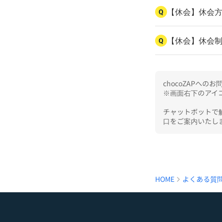
【休会】休会
Q
【休会】休会
Q
chocoZAPへ
※画面右下のアイコ
チャットボットで
口をご案内いたし
HOME
よくある質