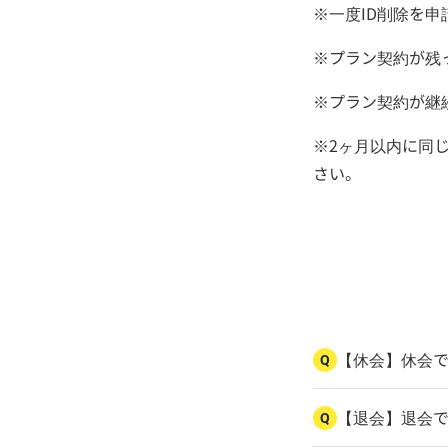
※一度ID削除を
※プラン契約が残
※プラン契約が継
※2ヶ月以内に同
さい。
【休会】休会
Q
【退会】退会
Q