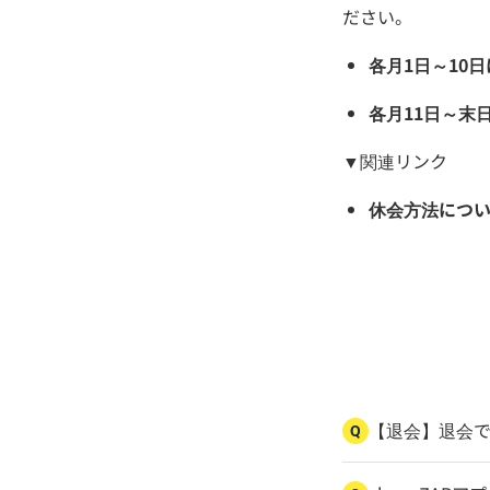
ださい。
各月1日～10
各月11日～末
▼関連リンク
休会方法につ
【退会】退会
Q