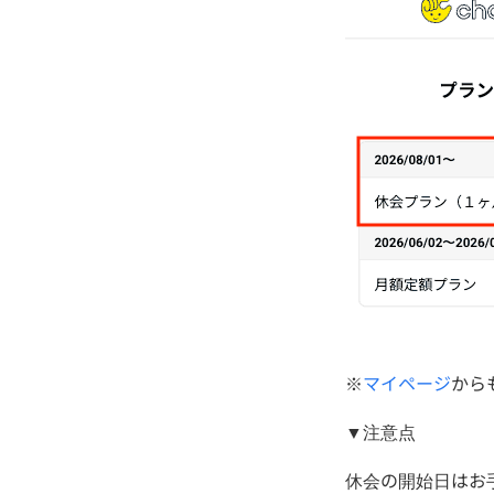
※
マイページ
から
▼注意点
休会の開始日はお