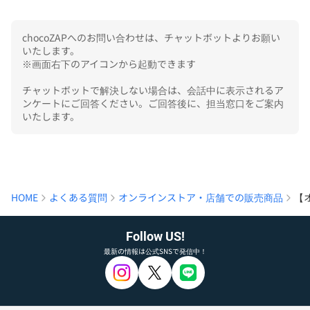
chocoZAPへのお問い合わせは、チャットボットよりお願い
いたします。

※画面右下のアイコンから起動できます

チャットボットで解決しない場合は、会話中に表示されるア
ンケートにご回答ください。ご回答後に、担当窓口をご案内
いたします。
HOME
よくある質問
オンラインストア・店舗での販売商品
【
Follow US!
最新の情報は公式SNSで発信中！