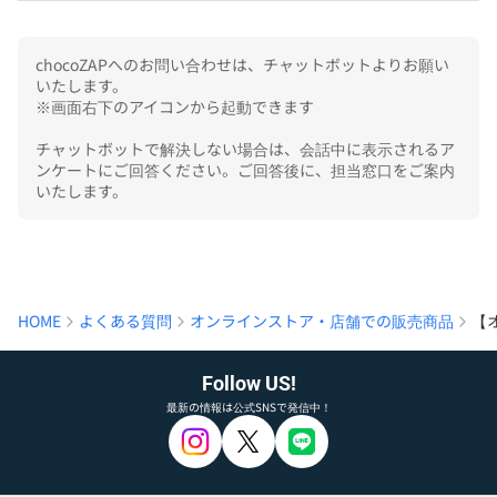
chocoZAPへのお問い合わせは、チャットボットよりお願い
いたします。

※画面右下のアイコンから起動できます

チャットボットで解決しない場合は、会話中に表示されるア
ンケートにご回答ください。ご回答後に、担当窓口をご案内
いたします。
HOME
よくある質問
オンラインストア・店舗での販売商品
【
Follow US!
最新の情報は公式SNSで発信中！