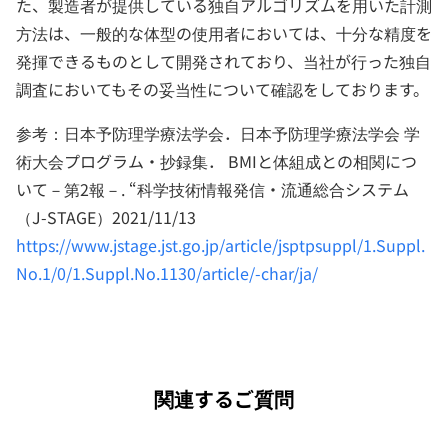
た、製造者が提供している独自アルゴリズムを用いた計測
方法は、一般的な体型の使用者においては、十分な精度を
発揮できるものとして開発されており、当社が行った独自
調査においてもその妥当性について確認をしております。
参考：日本予防理学療法学会．日本予防理学療法学会 学
術大会プログラム・抄録集． BMIと体組成との相関につ
いて－第2報－. “科学技術情報発信・流通総合システム
（J-STAGE）2021/11/13
https://www.jstage.jst.go.jp/article/jsptpsuppl/1.Suppl.
No.1/0/1.Suppl.No.1
130/
article/-char/ja/
関連するご質問