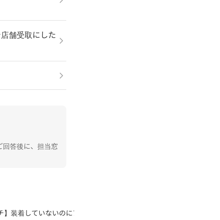
で店舗受取にした
？
ご回答後に、担当窓
チ】装着していないのにアプリにデータが記録されました。