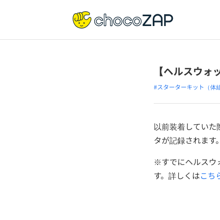
【ヘルスウォ
#スターターキット（体
以前装着していた
タが記録されます
※すでにヘルスウォ
す。詳しくは
こち